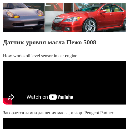
Датчик уровня масла Пежо 5008
How works oil level sensor in car engine
Загорается лампа давления масла, и stop. Peugeot Partner