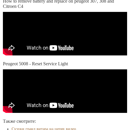
How to remove battery and replace on peugeot 307, 308 and
Citroen C4
Peugeot 5008 - Reset Service Light
Также смотрите:
Сузуки гранд витара на цепях видео