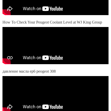
How To Check Your Peugeot Coolant Level at WJ King Group
давление масла ep6 peogeot 308