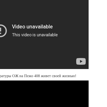
ературы ОЖ на Пежо 408 живет своей жизнью!