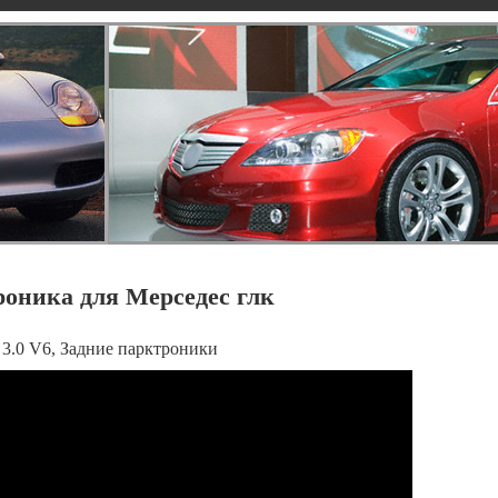
оника для Мерседес глк
3.0 V6, Задние парктроники