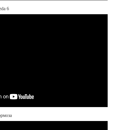
zda 6
ормоза