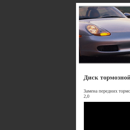
Диск тормозной
Замена передних тормо
2,0