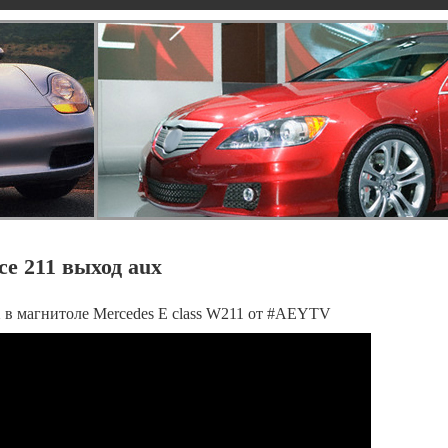
се 211 выход aux
в магнитоле Mercedes E class W211 от #AEYTV