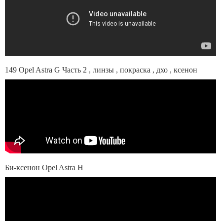
149 Opel Astra G Часть 2 , линзы , покраска , дхо , ксенон
Би-ксенон Opel Astra H