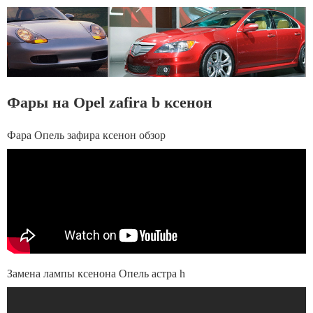
Фары на Opel zafira b ксенон
Фара Опель зафира ксенон обзор
Замена лампы ксенона Опель астра h