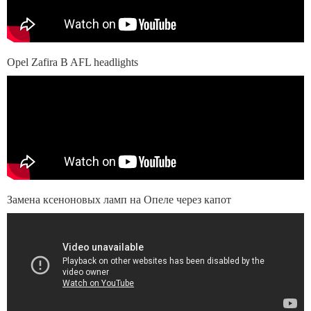
Opel Zafira B AFL headlights
Замена ксеноновых ламп на Опеле через капот