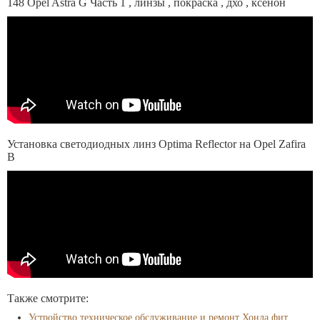
148 Opel Astra G Часть 1 , линзы , покраска , дхо , ксенон
Установка светодиодных линз Optima Reflector на Opel Zafira
B
Также смотрите:
Устройство техническое обслуживание и ремонт Хонда фит