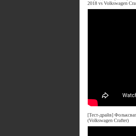
2018 vs Volkswagen Craf
[Тест-драйв] Фольксва
(Volkswagen Crafter)