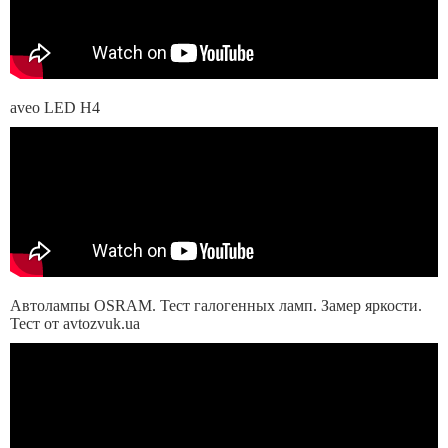
aveo LED H4
Автолампы OSRAM. Тест галогенных ламп. Замер яркости.
Тест от avtozvuk.ua