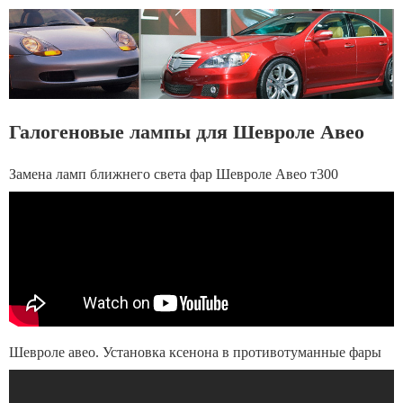
Галогеновые лампы для Шевроле Авео
Замена ламп ближнего света фар Шевроле Авео т300
Шевроле авео. Установка ксенона в противотуманные фары