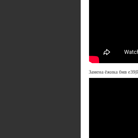
Замена ёжика бмв е39|