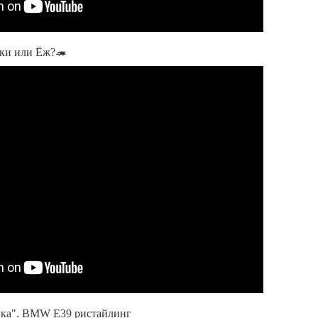
чки или Ёж?🦔
ика". BMW E39 ристайлинг