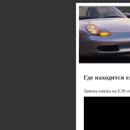
Где находится 
Замена ежика на Е39 с