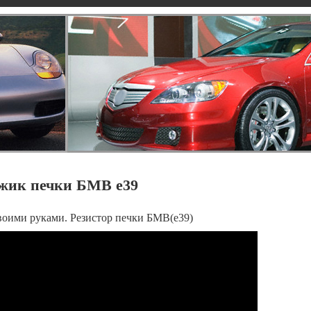
ежик печки БМВ е39
воими руками. Резистор печки БМВ(е39)