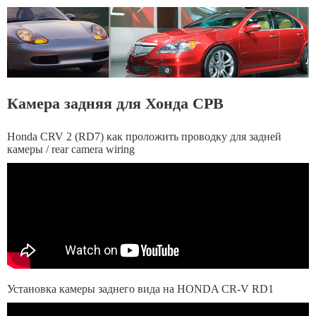
Камера задняя для Хонда СРВ
Honda CRV 2 (RD7) как проложить проводку для задней
камеры / rear camera wiring
Установка камеры заднего вида на HONDA CR-V RD1