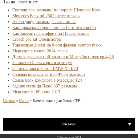
Также смотрите:
Светящиеся накладки на пороги Шевроле Круз
Mercedes Benz ml 250 bluetec отзывы
Аксессуару для шкоды октавии а7
Как прокачать сцепление на Ford fiesta робот
Как заменить антифриз на Ниссан микра
Eibach pro kit Опель астра
Тормозные диски на Форд фьюжн brembo maxx
Мерседес с класса 2014 серый
Датчик дроссельной заслонки Митсубиси лансер 4g15
Запчасти Опель корса в артикул
Запись нового ключа BMW X5 E70
Отзывы владельцев про Форд экоспорт
Схема блок комфорта в Мерседес 124
Задняя ступица Пежо 307 размеры
Мерседес с 180 купе 2013
Главная
»
Новое
»
Камера задняя для Хонда СРВ
Реклама:
© bmwsvc.ru 2024