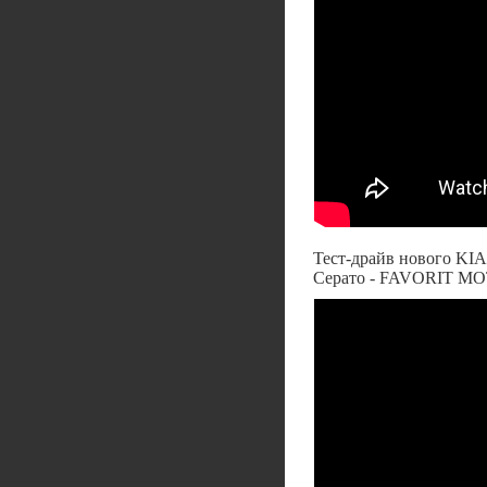
Тест-драйв нового KIA
Серато - FAVORIT M