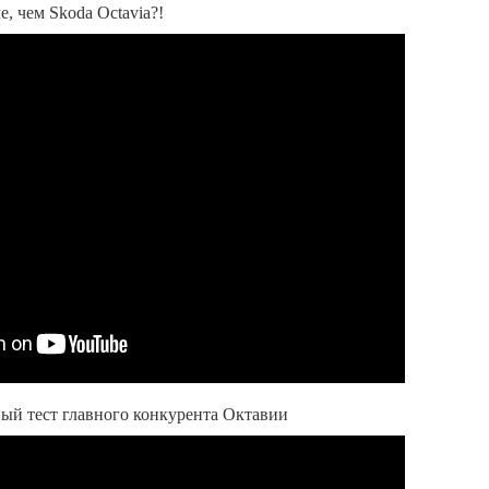
е, чем Skoda Octavia?!
вый тест главного конкурента Октавии