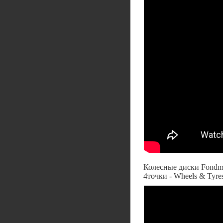
Колесные диски Fondme
4точки - Wheels & Tyres