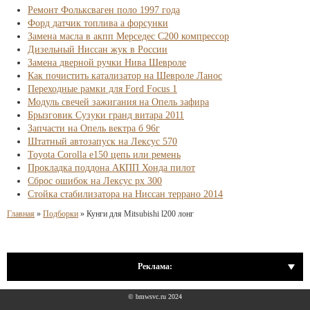
Ремонт Фольксваген поло 1997 года
Форд датчик топлива а форсунки
Замена масла в акпп Мерседес С200 компрессор
Дизельный Ниссан жук в России
Замена дверной ручки Нива Шевроле
Как почистить катализатор на Шевроле Ланос
Переходные рамки для Ford Focus 1
Модуль свечей зажигания на Опель зафира
Брызговик Сузуки гранд витара 2011
Запчасти на Опель вектра б 96г
Штатный автозапуск на Лексус 570
Toyota Corolla e150 цепь или ремень
Прокладка поддона АКПП Хонда пилот
Сброс ошибок на Лексус рх 300
Стойка стабилизатора на Ниссан террано 2014
Главная
»
Подборки
»
Кунги для Mitsubishi l200 лонг
Реклама:
© bmwsvc.ru 2024