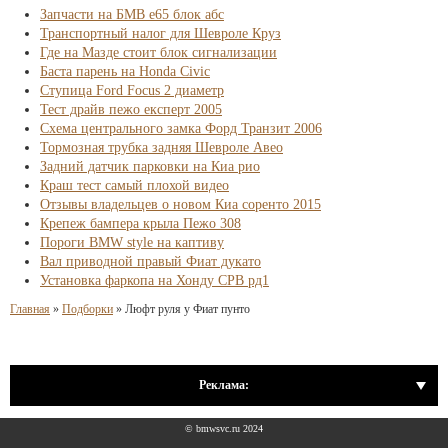
Запчасти на БМВ е65 блок абс
Транспортный налог для Шевроле Круз
Где на Мазде стоит блок сигнализации
Баста парень на Honda Civic
Ступица Ford Focus 2 диаметр
Тест драйв пежо експерт 2005
Схема центрального замка Форд Транзит 2006
Тормозная трубка задняя Шевроле Авео
Задний датчик парковки на Киа рио
Краш тест самый плохой видео
Отзывы владельцев о новом Киа соренто 2015
Крепеж бампера крыла Пежо 308
Пороги BMW style на каптиву
Вал приводной правый Фиат дукато
Установка фаркопа на Хонду СРВ рд1
Главная
»
Подборки
»
Люфт руля у Фиат пунто
Реклама:
© bmwsvc.ru 2024