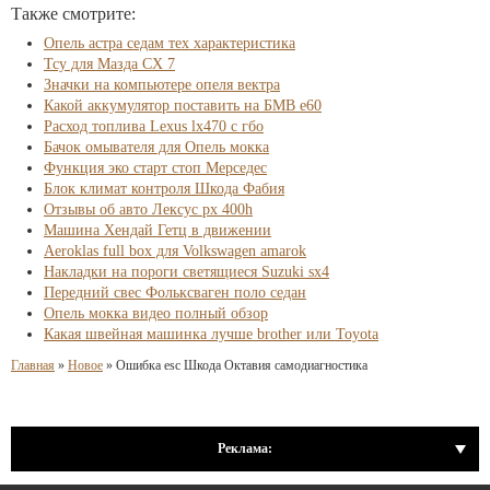
Также смотрите:
Опель астра седам тех характеристика
Тсу для Мазда СХ 7
Значки на компьютере опеля вектра
Какой аккумулятор поставить на БМВ е60
Расход топлива Lexus lx470 с гбо
Бачок омывателя для Опель мокка
Функция эко старт стоп Мерседес
Блок климат контроля Шкода Фабия
Отзывы об авто Лексус рх 400h
Машина Хендай Гетц в движении
Aeroklas full box для Volkswagen amarok
Накладки на пороги светящиеся Suzuki sx4
Передний свес Фольксваген поло седан
Опель мокка видео полный обзор
Какая швейная машинка лучше brother или Toyota
Главная
»
Новое
»
Ошибка esc Шкода Октавия самодиагностика
Реклама: