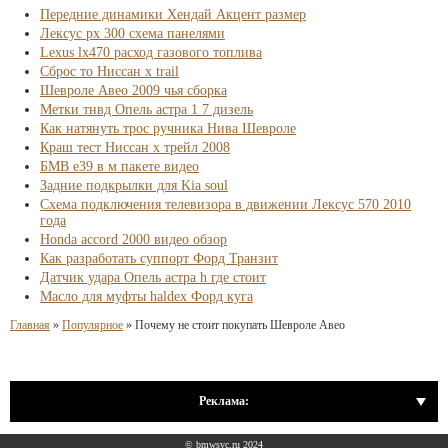
Передние динамики Хендай Акцент размер
Лексус рх 300 схема панелями
Lexus lx470 расход газового топлива
Сброс то Ниссан x trail
Шевроле Авео 2009 чья сборка
Метки тнвд Опель астра 1 7 дизель
Как натянуть трос ручника Нива Шевроле
Краш тест Ниссан х трейл 2008
БМВ е39 в м пакете видео
Задние подкрылки для Kia soul
Схема подключения телевизора в движении Лексус 570 2010
года
Honda accord 2000 видео обзор
Как разработать суппорт Форд Транзит
Датчик удара Опель астра h где стоит
Масло для муфты haldex Форд куга
Главная
»
Популярное
»
Почему не стоит покупать Шевроле Авео
Реклама:
© bmwsvc.ru 2024