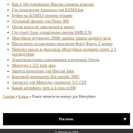
Как в обслуживании Ниссан альмера классик
Где производят прицепы для КАМАЗов
Буфер на КАМАЗ своими руками
Угольный фильтр для Пежо 406
Опель корса не заводиться в мороз
Где стоит блок управления светом БМВ Е39
Мицубиси аутлендер 2008г замена лампы заднего хода
Вентилятор охлаждения двигателя Форд Фокус 2 номер
Перелил масло в двигатель Митсубиси паджеро спорт 2 5
последствия
Адаптация точки схватывания изитроник Опель
Мерседес s 222 long amg
Защита радиатора для Ниссан Juke
Бортовой компьютер Kia sorento 2002
Запчасти для Мерседес спринтер 315 CDI
Какой антифриз лить в Lexus rx300
Главная
»
Клипы
»
Поиск запчасти по номеру для Митсубиси
Реклама:
© bmwsvc.ru 2024