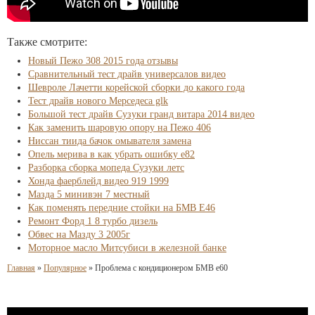
Также смотрите:
Новый Пежо 308 2015 года отзывы
Сравнительный тест драйв универсалов видео
Шевроле Лачетти корейской сборки до какого года
Тест драйв нового Мерседеса glk
Большой тест драйв Сузуки гранд витара 2014 видео
Как заменить шаровую опору на Пежо 406
Ниссан тиида бачок омывателя замена
Опель мерива в как убрать ошибку e82
Разборка сборка мопеда Сузуки летс
Хонда фаерблейд видео 919 1999
Мазда 5 минивэн 7 местный
Как поменять передние стойки на БМВ Е46
Ремонт Форд 1 8 турбо дизель
Обвес на Мазду 3 2005г
Моторное масло Митсубиси в железной банке
Главная
»
Популярное
»
Проблема с кондиционером БМВ е60