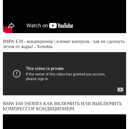
BMW E39 - кондиционер \ климат контроль - как не сдохнуть
летом от жары! - Xenobia
BMW E60 5SERIES КАК ВКЛЮЧИТЬ ИЛИ ВЫКЛЮЧИТЬ
КОМПРЕССОР КОНДИЦИОНЕРА