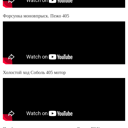
Форсунка моновпрыск. Пежо 405
Холостой ход Соболь 405 мотор