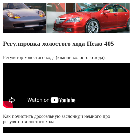
Регулировка холостого хода Пежо 405
Регулятор холостого хода (клапан холостого хода).
Как почистить дроссельную заслонку,и немного про
регулятор холостого хода