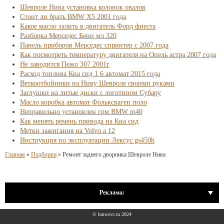
Шевроле Нива установка колонок овалов
Стоит ли брать BMW X5 2001 года
Какое масло залить в двигатель Форд фиеста
Разборка Мерседес Бенц мл 320
Панель приборов Мерседес спринтер с 2007 года
Как посмотреть температуру двигателя на Опель астра 2007 года
Не заводится Пежо 307 2001г
Расход топлива Киа сид 1 6 автомат 2015 года
Веткоотбойники на Ниву Шевроле своими руками
Заглушки на литые диски с логотипом Субару
Масло коробка автомат Фольксваген поло
Неправильно установлен грм BMW m40
Как менять ремень привода на Киа сид
Метки зажигания на Volvo а 12
Инструкция по эксплуатации Лексус gs450h
Главная
»
Подборки
»
Ремонт заднего дворника Шевроле Нива
Реклама:
© bmwsvc.ru 2024