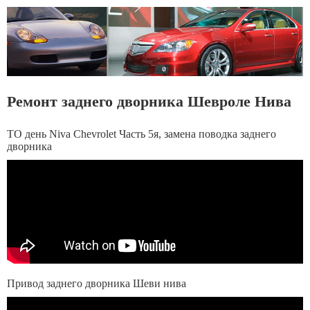
Ремонт заднего дворника Шевроле Нива
ТО день Niva Chevrolet Часть 5я, замена поводка заднего
дворника
Привод заднего дворника Шеви нива