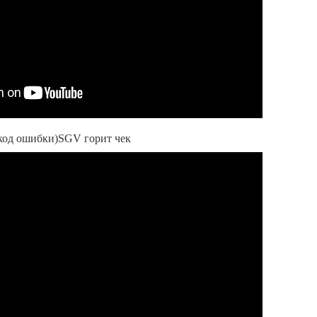
(код ошибки)SGV горит чек