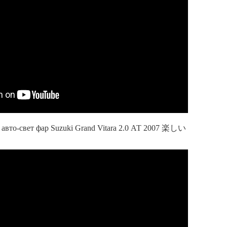
о-свет фар Suzuki Grand Vitara 2.0 АТ 2007 楽しい