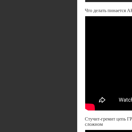
Что делать пинается 
Стучит-гремит цепь ГР
сложном