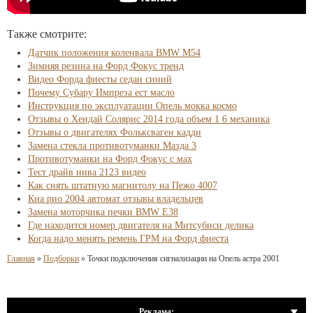
Также смотрите:
Датчик положения коленвала BMW M54
Зимняя резина на Форд Фокус тренд
Видео Форда фиесты седан синий
Почему Субару Импреза ест масло
Инструкция по эксплуатации Опель мокка космо
Отзывы о Хендай Солярис 2014 года объем 1 6 механика
Отзывы о двигателях Фольксваген кадди
Замена стекла противотуманки Мазда 3
Противотуманки на Форд Фокус с мах
Тест драйв нива 2123 видео
Как снять штатную магнитолу на Пежо 4007
Киа рио 2004 автомат отзывы владельцев
Замена моторчика печки BMW E38
Где находится номер двигателя на Митсубиси делика
Когда надо менять ремень ГРМ на Форд фиеста
Главная
»
Подборки
»
Точки подключения сигнализации на Опель астра 2001
Реклама: