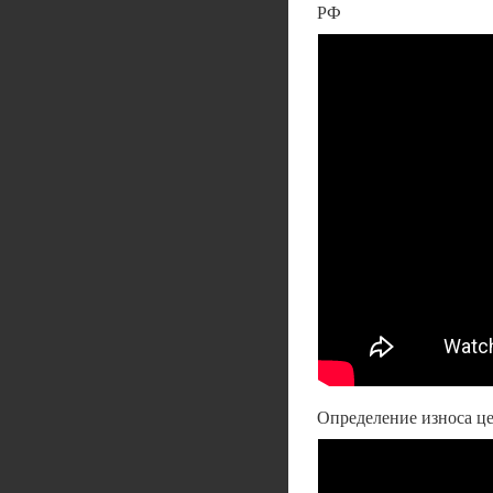
РФ
Определение износа це