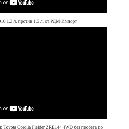
10 1.3 л. против 1.5 л. от РДМ-Импорт
р Toyota Corolla Fielder ZRE144 4WD без пробега по