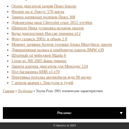
Опора двигателя задняя Пежо боксер
Фильтр на и Лексус 570 масла
Замена натяжных роликов Пежо 308
Дефлекторы окон Chevrolet cruze 2012 хэтчбек
Шевроле Нива установка колонок овалов
Коды диагностики Ниссан примера р12
Форд галакси 2001г в объем 2 8
Момент затяжки болтов головки блока Мицубиси лансер
Декоративные кольца в приборную панель BMW e39
Штатный cd чейнджер Mazda 6
Lexus gs 300 2005 фары тюнинг
Защита картера двигателя для Мерседес 124
Пол багажника БМВ х5 е70
Перетяжка потолка автомобиля ауди 80 видео
7 апреля авария с Лексусом в тудей
Главная
»
Подборки
»
Toyota Prius 2001 технические характеристики
Реклама:
© bmwsvc.ru 2024