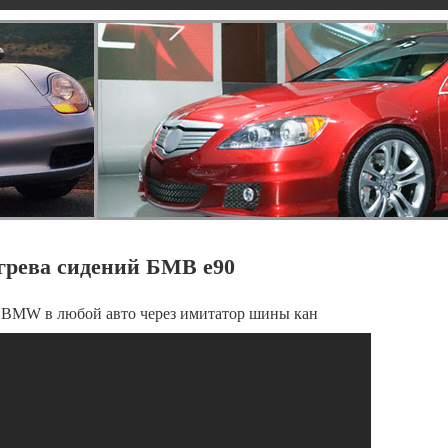
грева сидений БМВ е90
BMW в любой авто через имитатор шины кан