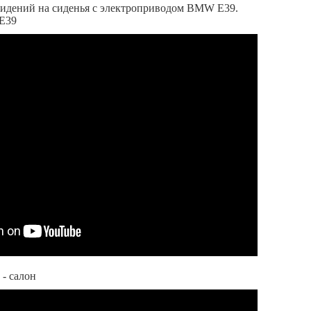
сидений на сиденья с электроприводом BMW E39.
E39
- салон