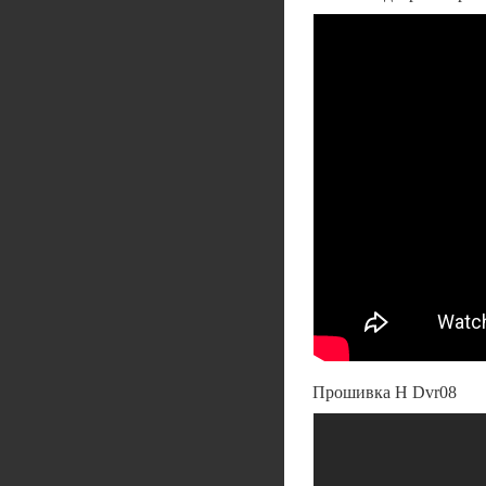
Прошивка H Dvr08