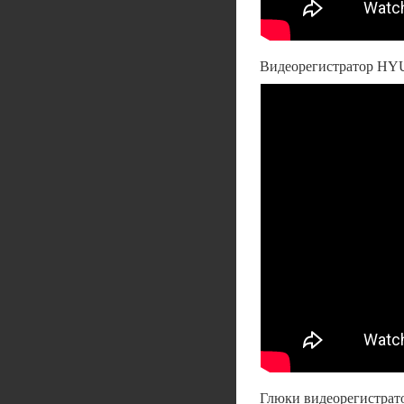
Видеорегистратор H
Глюки видеорегистра