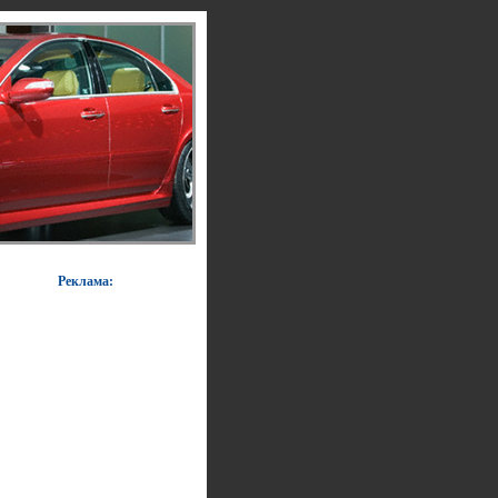
Реклама: