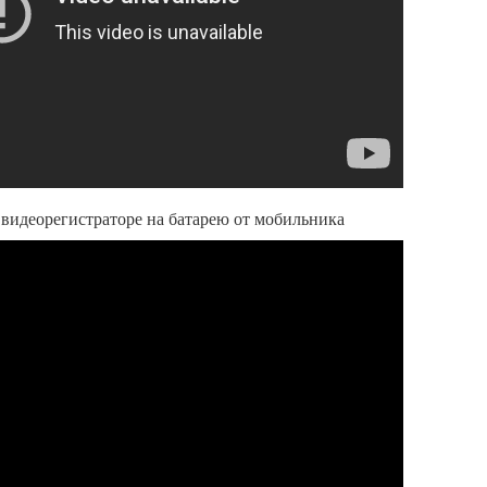
 видеорегистраторе на батарею от мобильника