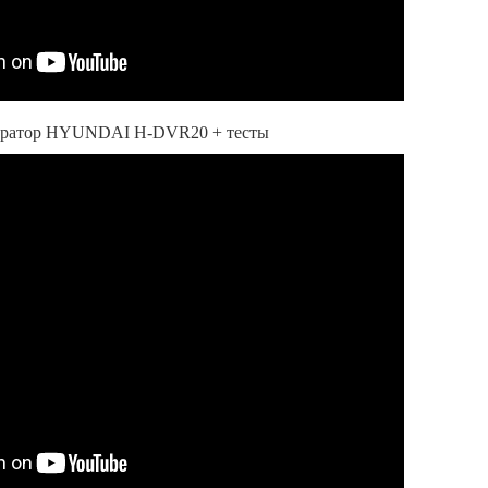
стратор HYUNDAI H-DVR20 + тесты