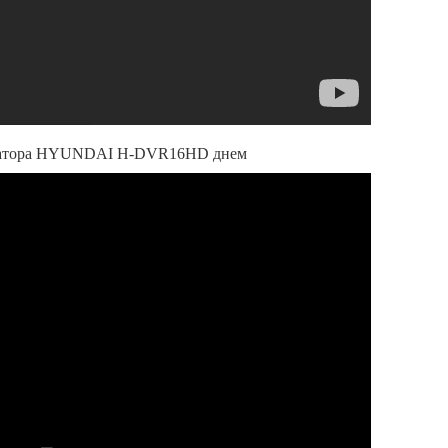
тратора HYUNDAI H-DVR16HD днем