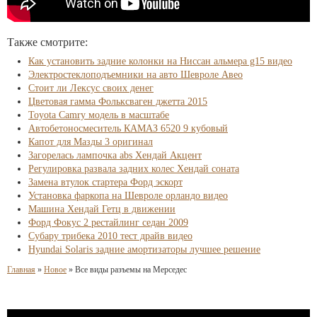
Также смотрите:
Как установить задние колонки на Ниссан альмера g15 видео
Электростеклоподъемники на авто Шевроле Авео
Стоит ли Лексус своих денег
Цветовая гамма Фольксваген джетта 2015
Toyota Camry модель в масштабе
Автобетоносмеситель КАМАЗ 6520 9 кубовый
Капот для Мазды 3 оригинал
Загорелась лампочка abs Хендай Акцент
Регулировка развала задних колес Хендай соната
Замена втулок стартера Форд эскорт
Установка фаркопа на Шевроле орландо видео
Машина Хендай Гетц в движении
Форд Фокус 2 рестайлинг седан 2009
Субару трибека 2010 тест драйв видео
Hyundai Solaris задние амортизаторы лучшее решение
Главная
»
Новое
»
Все виды разъемы на Мерседес