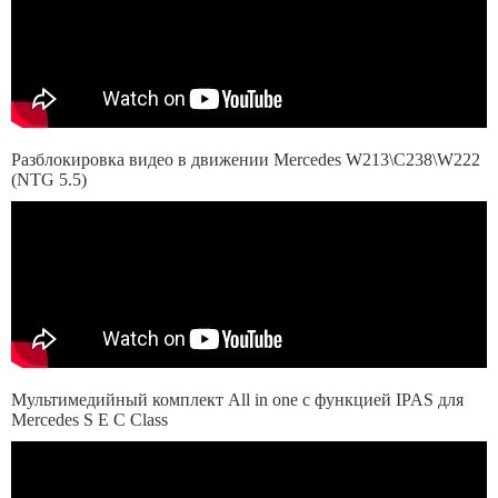
Разблокировка видео в движении Mercedes W213\C238\W222
(NTG 5.5)
Мультимедийный комплект All in one с функцией IPAS для
Mercedes S E C Class