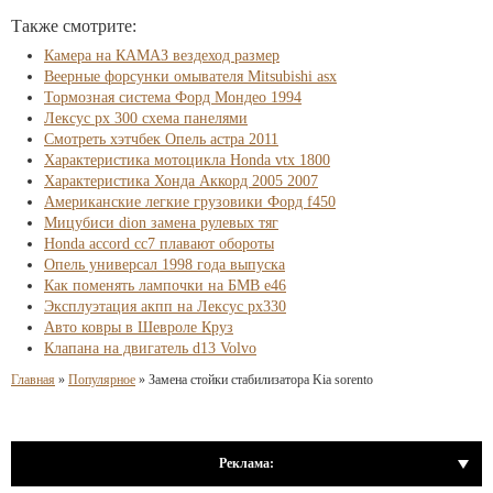
Также смотрите:
Камера на КАМАЗ вездеход размер
Веерные форсунки омывателя Mitsubishi asx
Тормозная система Форд Мондео 1994
Лексус рх 300 схема панелями
Смотреть хэтчбек Опель астра 2011
Характеристика мотоцикла Honda vtx 1800
Характеристика Хонда Аккорд 2005 2007
Американские легкие грузовики Форд f450
Мицубиси dion замена рулевых тяг
Honda accord cc7 плавают обороты
Опель универсал 1998 года выпуска
Как поменять лампочки на БМВ е46
Эксплуэтация акпп на Лексус рх330
Авто ковры в Шевроле Круз
Клапана на двигатель d13 Volvo
Главная
»
Популярное
»
Замена стойки стабилизатора Kia sorento
Реклама: