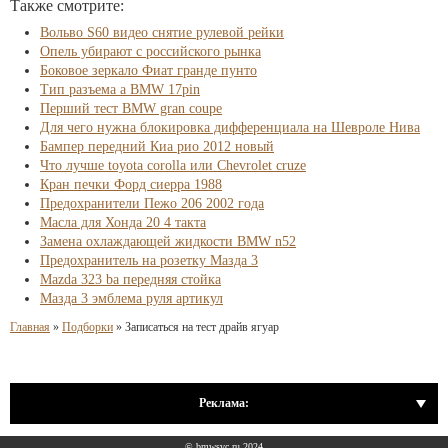
Также смотрите:
Вольво S60 видео снятие рулевой рейки
Опель убирают с российского рынка
Боковое зеркало Фиат гранде пунто
Тип разъема a BMW 17pin
Перший тест BMW gran coupe
Для чего нужна блокировка дифференциала на Шевроле Нива
Бампер передний Киа рио 2012 новый
Что лучше toyota corolla или Chevrolet cruze
Кран печки Форд сиерра 1988
Предохранители Пежо 206 2002 года
Масла для Хонда 20 4 такта
Замена охлаждающей жидкости BMW n52
Предохранитель на розетку Мазда 3
Mazda 323 ba передняя стойка
Мазда 3 эмблема руля артикул
Главная
»
Подборки
»
Записаться на тест драйв ягуар
Реклама:
© bmwsvc.ru 2024